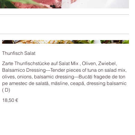
Thunfisch Salat
Zarte Thunfischstücke auf Salat Mix , Oliven, Zwiebel,
Balsamico Dressing---Tender pieces of tuna on salad mix,
olives, onions, balsamic dressing---Bucăți fragede de ton
pe amestec de salată, măsline, ceapă, dressing balsamic
( D)
18,50 €