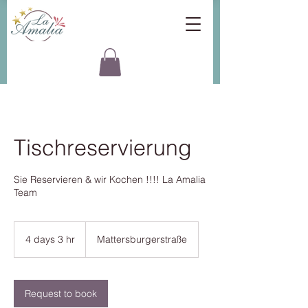
Tischreservierung
Sie Reservieren & wir Kochen !!!! La Amalia
Team
4 days 3 hr
4
Mattersburgerstraße
d
a
y
s
Request to book
3