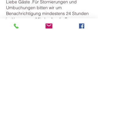
Liebe Gäste .Für Stornierungen und
Umbuchungen bitten wir um
Benachrichtigung mindestens 24 Stunden
im Voraus .---- Mfg La Amalia Team
Contact Details
Mattersburgerstraße 19, Bad Sauerbrunn,
Österreich
+43 2625 20445----+43 660 40 47 477
office@laamalia.at
Contact